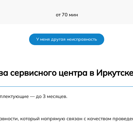
от 70 мин
от 30 мин
У меня другая неисправность
w
от 40 мин
от 45 мин
а сервисного центра в Иркутск
от 35 мин
мплектующие — до 3 месяцев.
от 40 мин
0
от 30 мин
авности, который напрямую связан с качеством провед
00
от 60 мин