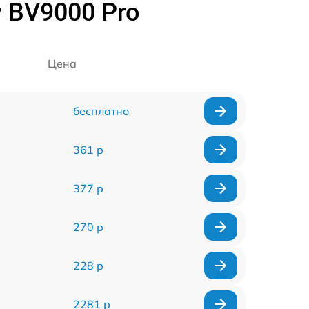
 BV9000 Pro
Цена
бесплатно
361 р
377 р
270 р
228 р
2281 р