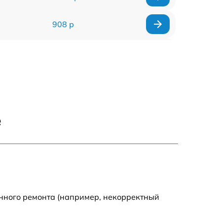
908 р
318 р
812 р
709 р
е
529 р
709 р
293 р
енного ремонта (например, некорректный
448 р