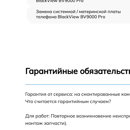
BlackView BV9000 Pro
Замена системной / материнской платы
телефона BlackView BV9000 Pro
Замена шлейфа аудио телефона BlackView
BV9000 Pro
Замена шлейфа кнопок телефона BlackVie
BV9000 Pro
Замена шлейфа матрицы телефона
BlackView BV9000 Pro
Гарантийные обязательств
Замена микрофона телефона BlackView
BV9000 Pro
Замена динамика телефона BlackView
Гарантия от сервиса: на смонтированные ко
BV9000 Pro
Что считается гарантийным случаем?
Замена камеры телефона BlackView BV900
Pro
Для работ: Повторное возникновение неиспр
монтаж запчасти).
Замена корпуса телефона BlackView BV90