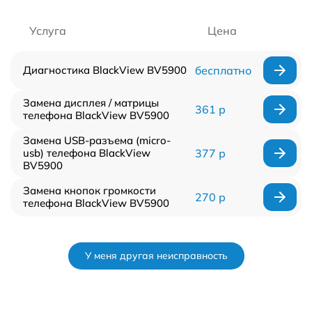
Услуга
Цена
Диагностика BlackView BV5900
бесплатно
Замена дисплея / матрицы
361 р
телефона BlackView BV5900
Замена USB-разъема (micro-
usb) телефона BlackView
377 р
BV5900
Замена кнопок громкости
270 р
телефона BlackView BV5900
У меня другая неисправность