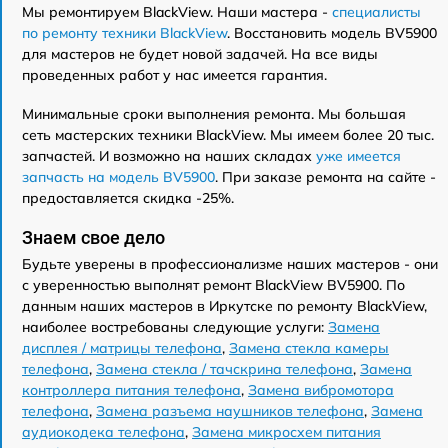
Мы ремонтируем BlackView. Наши мастера -
специалисты
по ремонту техники BlackView
. Восстановить модель BV5900
для мастеров не будет новой задачей. На все виды
проведенных работ у нас имеется гарантия.
Минимальные сроки выполнения ремонта. Мы большая
сеть мастерских техники BlackView. Мы имеем более 20 тыс.
запчастей. И возможно на наших складах
уже имеется
запчасть на модель BV5900
. При заказе ремонта на сайте -
предоставляется скидка -25%.
Знаем свое дело
Будьте уверены в профессионализме наших мастеров - они
с уверенностью выполнят ремонт BlackView BV5900. По
данным наших мастеров в Иркутске по ремонту BlackView,
наиболее востребованы следующие услуги:
Замена
дисплея / матрицы телефона
,
Замена стекла камеры
телефона
,
Замена стекла / тачскрина телефона
,
Замена
контроллера питания телефона
,
Замена вибромотора
телефона
,
Замена разъема наушников телефона
,
Замена
аудиокодека телефона
,
Замена микросхем питания